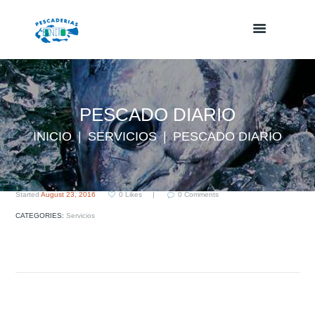
PESCADO DIARIO
INICIO
SERVICIOS
PESCADO DIARIO
Started
August 23, 2016
0
Likes
0
Comments
CATEGORIES:
Servicios